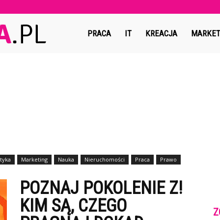
Copymedia.pl
PRACA
IT
KREACJA
MARKET
styka
Marketing
Nauka
Nieruchomości
Praca
Prawo
POZNAJ POKOLENIE Z!
KIM SĄ, CZEGO
Z