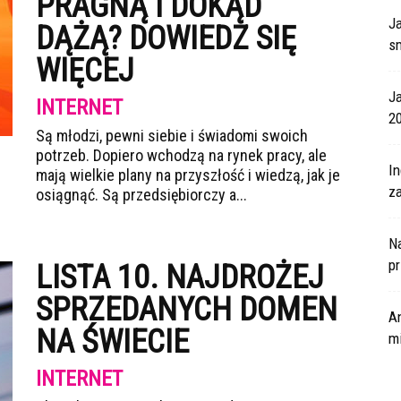
PRAGNĄ I DOKĄD
J
DĄŻĄ? DOWIEDZ SIĘ
s
WIĘCEJ
J
INTERNET
2
Są młodzi, pewni siebie i świadomi swoich
potrzeb. Dopiero wchodzą na rynek pracy, ale
I
mają wielkie plany na przyszłość i wiedzą, jak je
za
osiągnąć. Są przedsiębiorczy a...
N
p
LISTA 10. NAJDROŻEJ
SPRZEDANYCH DOMEN
A
NA ŚWIECIE
m
INTERNET