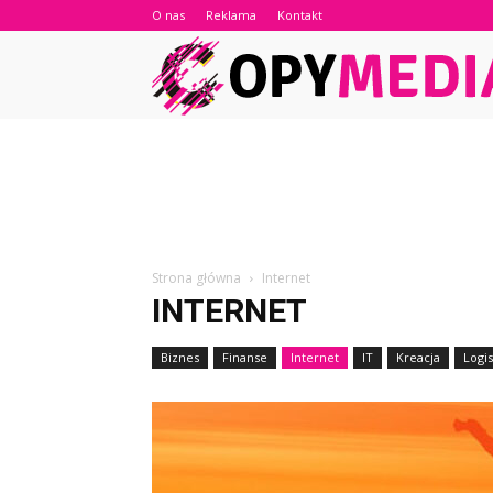
O nas
Reklama
Kontakt
Strona główna
Internet
INTERNET
Biznes
Finanse
Internet
IT
Kreacja
Logi
Technologie