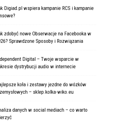
ak Digiad.pl wspiera kampanie RCS i kampanie
msowe?
ak zdobyć nowe Obserwacje na Facebooka w
026? Sprawdzone Sposoby i Rozwiązania
ndependent Digital – Twoje wsparcie w
kresie dystrybucji audio w internecie
ajlepsze koła i zestawy jezdne do wózków
rzemysłowych – sklep.kolka-wiko.eu
naliza danych w social mediach – co warto
ierzyć