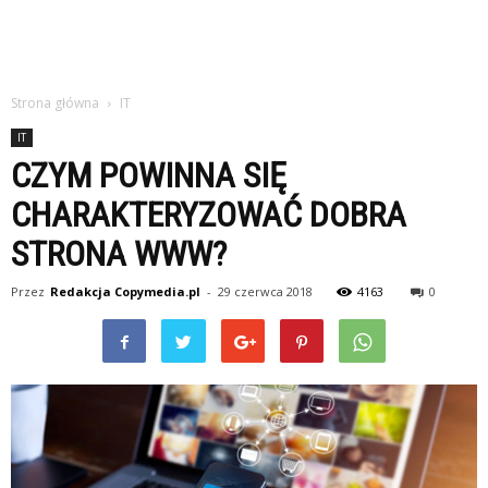
Strona główna
IT
IT
CZYM POWINNA SIĘ
CHARAKTERYZOWAĆ DOBRA
STRONA WWW?
Przez
Redakcja Copymedia.pl
-
29 czerwca 2018
4163
0