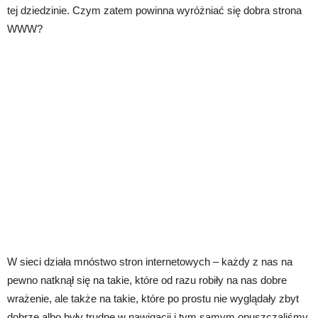
tej dziedzinie. Czym zatem powinna wyróżniać się dobra strona
WWW?
W sieci działa mnóstwo stron internetowych – każdy z nas na
pewno natknął się na takie, które od razu robiły na nas dobre
wrażenie, ale także na takie, które po prostu nie wyglądały zbyt
dobrze albo były trudne w nawigacji i tym samym opuszczaliśmy