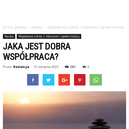
Strona główna
Nauka
Współpraca szkoły z rodzicami i społecznością
Nauka
Współpraca szkoły z rodzicami i społecznością
JAKA JEST DOBRA
WSPÓŁPRACA?
Przez
Redakcja
-
31 sierpnia 2025
283
0