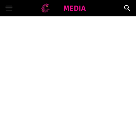
Copymedia.pl