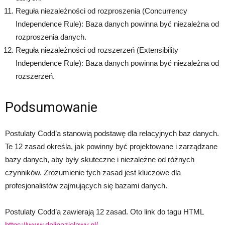
Reguła niezależności od rozproszenia (Concurrency
Independence Rule): Baza danych powinna być niezależna od
rozproszenia danych.
Reguła niezależności od rozszerzeń (Extensibility
Independence Rule): Baza danych powinna być niezależna od
rozszerzeń.
Podsumowanie
Postulaty Codd’a stanowią podstawę dla relacyjnych baz danych.
Te 12 zasad określa, jak powinny być projektowane i zarządzane
bazy danych, aby były skuteczne i niezależne od różnych
czynników. Zrozumienie tych zasad jest kluczowe dla
profesjonalistów zajmujących się bazami danych.
Postulaty Codd’a zawierają 12 zasad. Oto link do tagu HTML
https://www.dolinazielawy.pl/