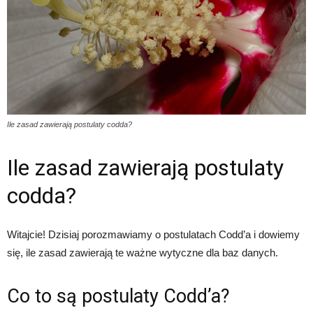
Ile zasad zawierają postulaty codda?
Ile zasad zawierają postulaty
codda?
Witajcie! Dzisiaj porozmawiamy o postulatach Codd’a i dowiemy
się, ile zasad zawierają te ważne wytyczne dla baz danych.
Co to są postulaty Codd’a?