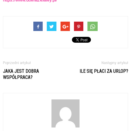
Poprzedni artykuł
Następny artykuł
JAKA JEST DOBRA
ILE SIĘ PŁACI ZA URLOP?
WSPÓŁPRACA?