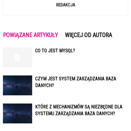
REDAKCJA
POWIĄZANE ARTYKUŁY
WIĘCEJ OD AUTORA
CO TO JEST MYSQL?
CZYM JEST SYSTEM ZARZĄDZANIA BAZA
DANYCH?
KTÓRE Z MECHANIZMÓW SĄ NIEZBĘDNE DLA
SYSTEMU ZARZĄDZANIA BAZA DANYCH?