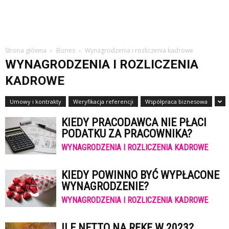
Strona główna
Biznes
Wynagrodzenia i rozliczenia kadrowe
WYNAGRODZENIA I ROZLICZENIA
KADROWE
Umowy i kontrakty
Weryfikacja referencji
Współpraca biznesowa
KIEDY PRACODAWCA NIE PŁACI
PODATKU ZA PRACOWNIKA?
WYNAGRODZENIA I ROZLICZENIA KADROWE
KIEDY POWINNO BYĆ WYPŁACONE
WYNAGRODZENIE?
WYNAGRODZENIA I ROZLICZENIA KADROWE
ILE NETTO NA RĘKĘ W 2023?