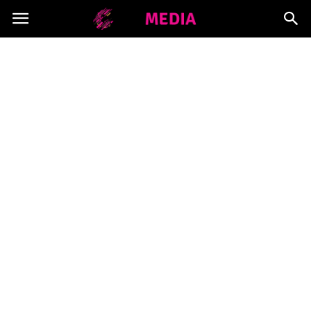
Copymedia.pl