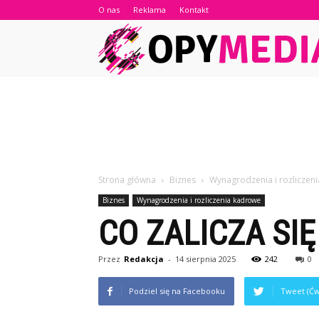
O nas
Reklama
Kontakt
Strona główna
Biznes
Wynagrodzenia i rozliczen
Biznes
Wynagrodzenia i rozliczenia kadrowe
CO ZALICZA S
Przez
Redakcja
-
14 sierpnia 2025
242
0
Podziel się na Facebooku
Tweet (Ćw