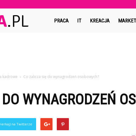
Copymedia.pl
PRACA
IT
KREACJA
MARKET
ia kadrowe
Co zalicza się do wynagrodzeń osobowych?
IĘ DO WYNAGRODZEŃ 
ierkaj) na Twitterze