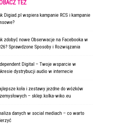
OBACZ TEŻ
ak Digiad.pl wspiera kampanie RCS i kampanie
msowe?
ak zdobyć nowe Obserwacje na Facebooka w
026? Sprawdzone Sposoby i Rozwiązania
ndependent Digital – Twoje wsparcie w
kresie dystrybucji audio w internecie
ajlepsze koła i zestawy jezdne do wózków
rzemysłowych – sklep.kolka-wiko.eu
naliza danych w social mediach – co warto
ierzyć