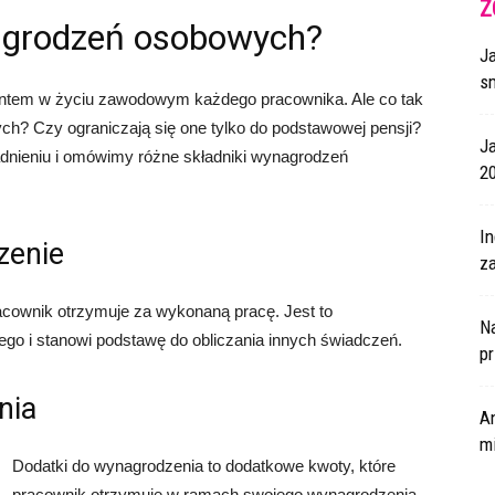
Z
nagrodzeń osobowych?
J
s
tem w życiu zawodowym każdego pracownika. Ale co tak
h? Czy ograniczają się one tylko do podstawowej pensji?
J
adnieniu i omówimy różne składniki wynagrodzeń
2
I
zenie
za
cownik otrzymuje za wykonaną pracę. Jest to
N
go i stanowi podstawę do obliczania innych świadczeń.
p
nia
A
m
Dodatki do wynagrodzenia to dodatkowe kwoty, które
pracownik otrzymuje w ramach swojego wynagrodzenia.