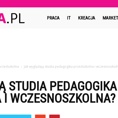
Copymedia.pl
PRACA
IT
KREACJA
MARKET
przedszkolna
Jak wyglądają studia pedagogika przedszkolna i wczesnoszkol
Ą STUDIA PEDAGOGIKA
 I WCZESNOSZKOLNA?