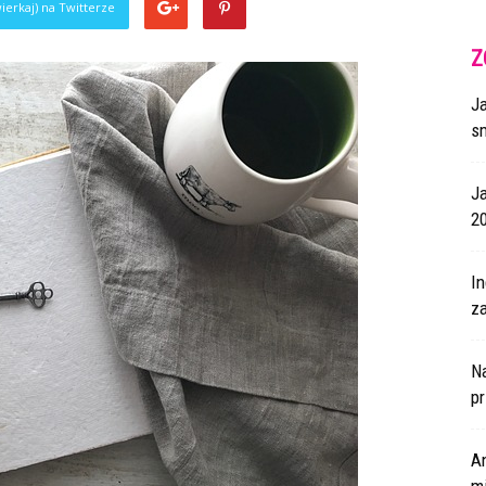
ierkaj) na Twitterze
Z
J
s
J
2
I
za
N
p
A