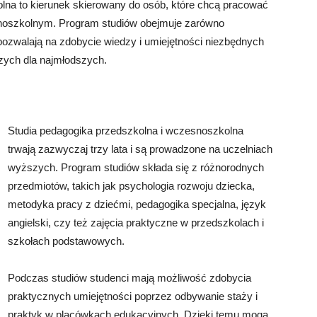
lna to kierunek skierowany do osób, które chcą pracować
noszkolnym. Program studiów obejmuje zarówno
 pozwalają na zdobycie wiedzy i umiejętności niezbędnych
zych dla najmłodszych.
Studia pedagogika przedszkolna i wczesnoszkolna
trwają zazwyczaj trzy lata i są prowadzone na uczelniach
wyższych. Program studiów składa się z różnorodnych
przedmiotów, takich jak psychologia rozwoju dziecka,
metodyka pracy z dziećmi, pedagogika specjalna, język
angielski, czy też zajęcia praktyczne w przedszkolach i
szkołach podstawowych.
Podczas studiów studenci mają możliwość zdobycia
praktycznych umiejętności poprzez odbywanie staży i
praktyk w placówkach edukacyjnych. Dzięki temu mogą