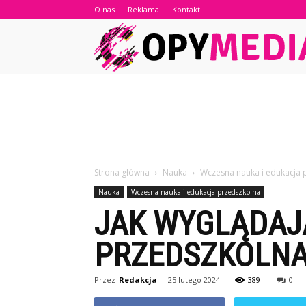
O nas
Reklama
Kontakt
Strona główna
Nauka
Wczesna nauka i edukacja 
Nauka
Wczesna nauka i edukacja przedszkolna
JAK WYGLĄDAJ
PRZEDSZKOLNA
Przez
Redakcja
-
25 lutego 2024
389
0