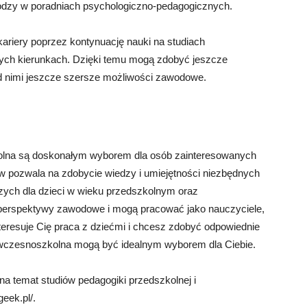
odzy w poradniach psychologiczno-pedagogicznych.
ariery poprzez kontynuację nauki na studiach
nych kierunkach. Dzięki temu mogą zdobyć jeszcze
ed nimi jeszcze szersze możliwości zawodowe.
olna są doskonałym wyborem dla osób zainteresowanych
w pozwala na zdobycie wiedzy i umiejętności niezbędnych
zych dla dzieci w wieku przedszkolnym oraz
perspektywy zawodowe i mogą pracować jako nauczyciele,
interesuje Cię praca z dziećmi i chcesz zdobyć odpowiednie
 i wczesnoszkolna mogą być idealnym wyborem dla Ciebie.
a temat studiów pedagogiki przedszkolnej i
eek.pl/.