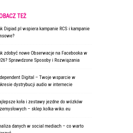
OBACZ TEŻ
ak Digiad.pl wspiera kampanie RCS i kampanie
msowe?
ak zdobyć nowe Obserwacje na Facebooka w
026? Sprawdzone Sposoby i Rozwiązania
ndependent Digital – Twoje wsparcie w
kresie dystrybucji audio w internecie
ajlepsze koła i zestawy jezdne do wózków
rzemysłowych – sklep.kolka-wiko.eu
naliza danych w social mediach – co warto