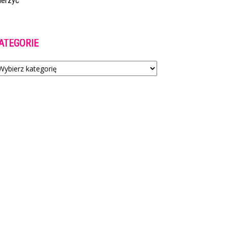
ierzyć
ATEGORIE
tegorie