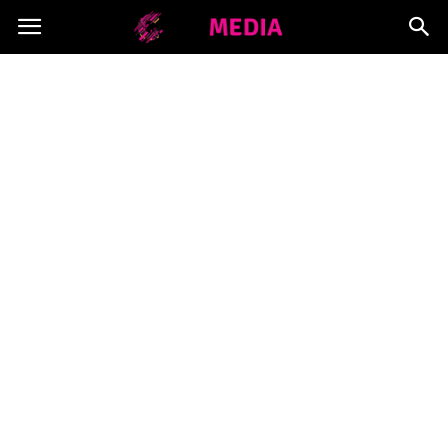
Copymedia.pl