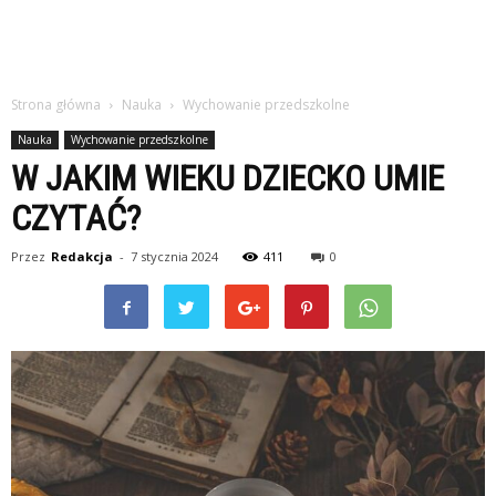
Strona główna
Nauka
Wychowanie przedszkolne
Nauka
Wychowanie przedszkolne
W JAKIM WIEKU DZIECKO UMIE
CZYTAĆ?
Przez
Redakcja
-
7 stycznia 2024
411
0