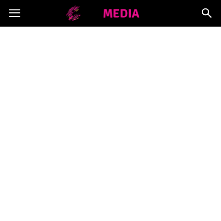
Copymedia.pl