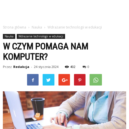
Strona główna
Nauka
Wdrażanie technologii w edukacji
Nauka
Wdrażanie technologii w edukacji
W CZYM POMAGA NAM
KOMPUTER?
Przez
Redakcja
-
24 stycznia 2024
402
0