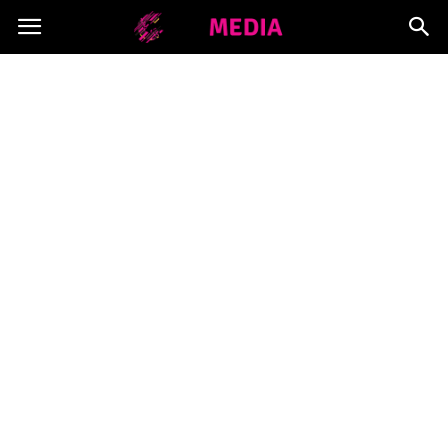
Copymedia.pl