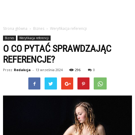
Strona główna
Biznes
Weryfikacja referencji
Biznes
Weryfikacja referencji
O CO PYTAĆ SPRAWDZAJĄC
REFERENCJE?
Przez
Redakcja
-
13 września 2024
296
0