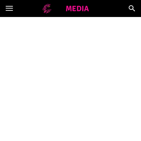
Copymedia.pl