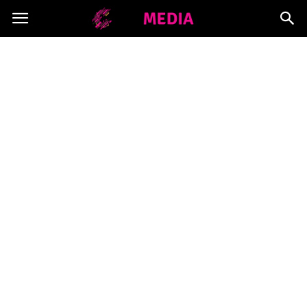
Copymedia.pl