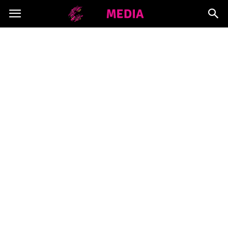
Copymedia.pl