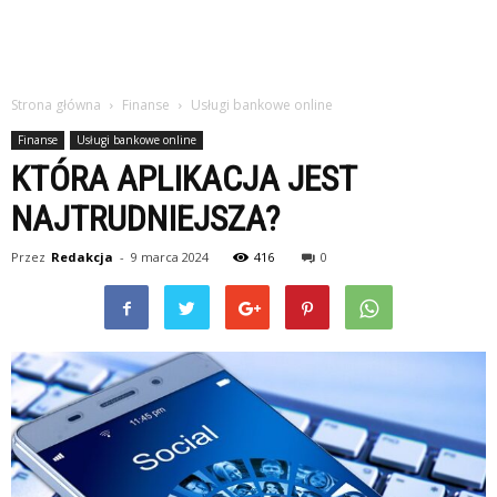
Strona główna
Finanse
Usługi bankowe online
Finanse
Usługi bankowe online
KTÓRA APLIKACJA JEST
NAJTRUDNIEJSZA?
Przez
Redakcja
-
9 marca 2024
416
0