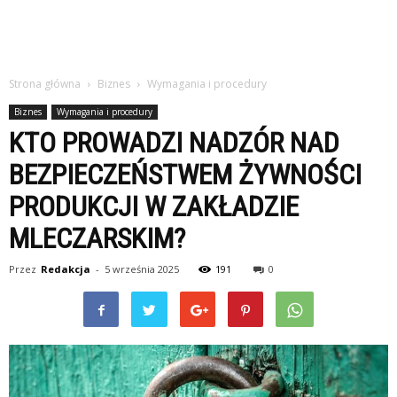
Strona główna
Biznes
Wymagania i procedury
Biznes
Wymagania i procedury
KTO PROWADZI NADZÓR NAD
BEZPIECZEŃSTWEM ŻYWNOŚCI
PRODUKCJI W ZAKŁADZIE
MLECZARSKIM?
Przez
Redakcja
-
5 września 2025
191
0