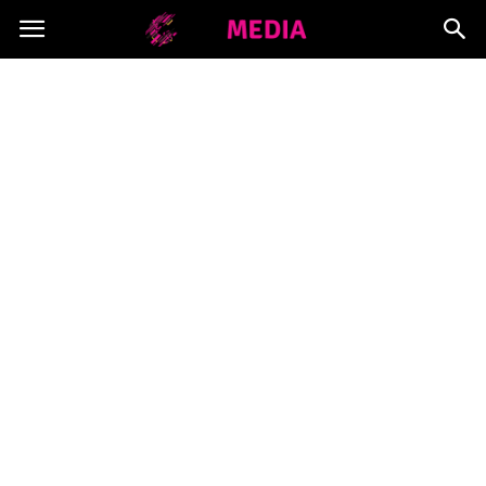
Copymedia.pl