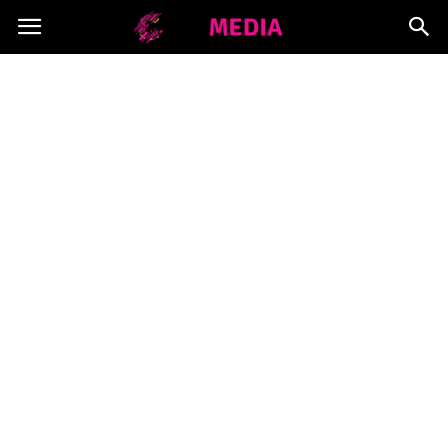
Copymedia.pl