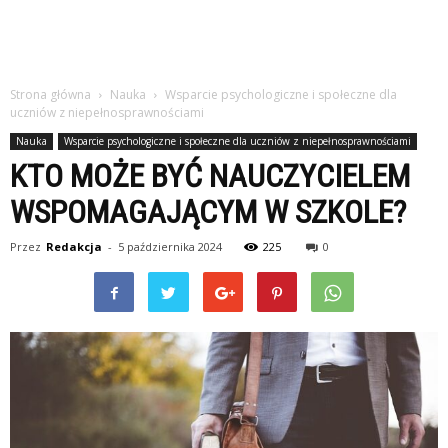
Strona główna
Nauka
Wsparcie psychologiczne i społeczne dla
uczniów z niepełnosprawnościami
Nauka
Wsparcie psychologiczne i społeczne dla uczniów z niepełnosprawnościami
KTO MOŻE BYĆ NAUCZYCIELEM
WSPOMAGAJĄCYM W SZKOLE?
Przez
Redakcja
-
5 października 2024
225
0