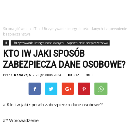
Strona główna
IT
Utrzymywanie integralności danych i zapewnienie
bezpieczeństwa
IT
Utrzymywanie integralności danych i zapewnienie bezpieczeństwa
KTO IW JAKI SPOSÓB
ZABEZPIECZA DANE OSOBOWE?
Przez
Redakcja
-
20 grudnia 2024
212
0
# Kto i w jaki sposób zabezpiecza dane osobowe?
## Wprowadzenie