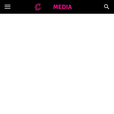
Copymedia.pl