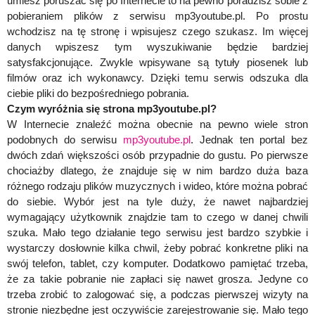
umiesz poruszać się po Internecie to na pewno poradzisz sobie z
pobieraniem plików z serwisu mp3youtube.pl. Po prostu
wchodzisz na tę stronę i wpisujesz czego szukasz. Im więcej
danych wpiszesz tym wyszukiwanie będzie bardziej
satysfakcjonujące. Zwykle wpisywane są tytuły piosenek lub
filmów oraz ich wykonawcy. Dzięki temu serwis odszuka dla
ciebie pliki do bezpośredniego pobrania.
Czym wyróżnia się strona mp3youtube.pl?
W Internecie znaleźć można obecnie na pewno wiele stron
podobnych do serwisu
mp3youtube.pl
. Jednak ten portal bez
dwóch zdań większości osób przypadnie do gustu. Po pierwsze
chociażby dlatego, że znajduje się w nim bardzo duża baza
różnego rodzaju plików muzycznych i wideo, które można pobrać
do siebie. Wybór jest na tyle duży, że nawet najbardziej
wymagający użytkownik znajdzie tam to czego w danej chwili
szuka. Mało tego działanie tego serwisu jest bardzo szybkie i
wystarczy dosłownie kilka chwil, żeby pobrać konkretne pliki na
swój telefon, tablet, czy komputer. Dodatkowo pamiętać trzeba,
że za takie pobranie nie zapłaci się nawet grosza. Jedyne co
trzeba zrobić to zalogować się, a podczas pierwszej wizyty na
stronie niezbędne jest oczywiście zarejestrowanie się. Mało tego