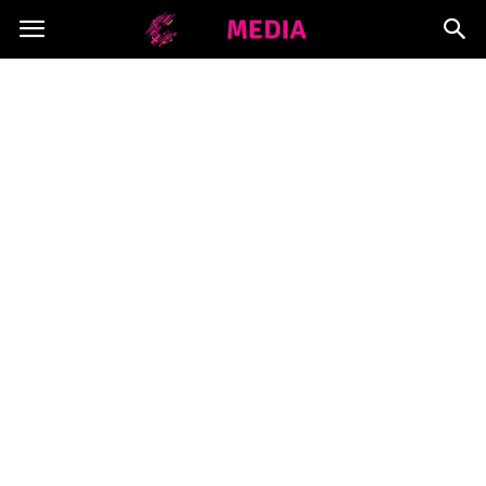
Copymedia.pl