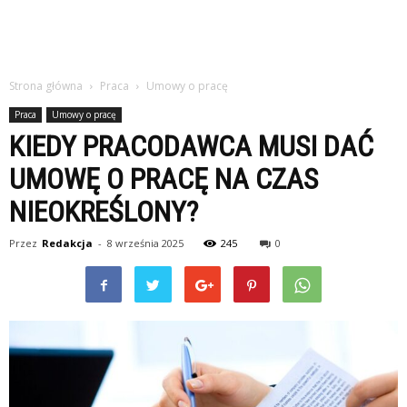
Strona główna
Praca
Umowy o pracę
Praca
Umowy o pracę
KIEDY PRACODAWCA MUSI DAĆ
UMOWĘ O PRACĘ NA CZAS
NIEOKREŚLONY?
Przez
Redakcja
-
8 września 2025
245
0