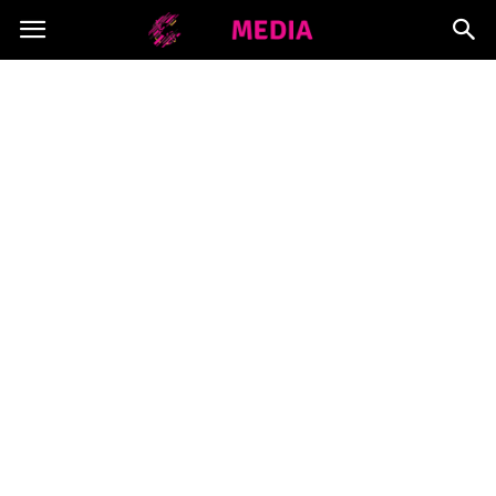
Copymedia.pl