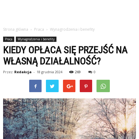
Strona główna
Praca
Wynagrodzenia i benefity
Praca
Wynagrodzenia i benefity
KIEDY OPŁACA SIĘ PRZEJŚĆ NA
WŁASNĄ DZIAŁALNOŚĆ?
Przez
Redakcja
-
18 grudnia 2024
269
0