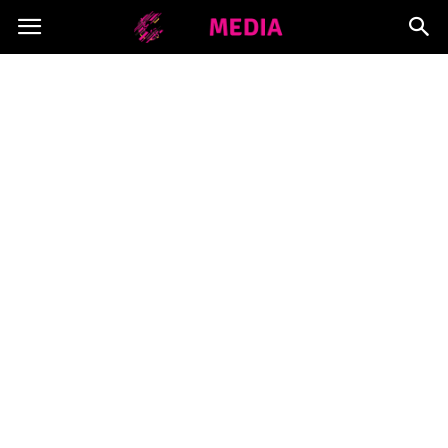
Copymedia.pl