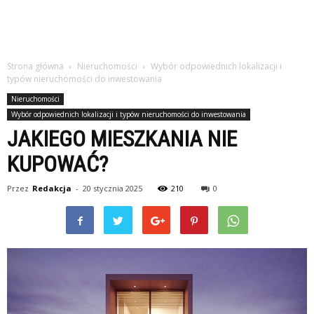
Strona główna
Nieruchomości
Wybór odpowiednich lokalizacji i
typów nieruchomości do inwestowania
Nieruchomości
Wybór odpowiednich lokalizacji i typów nieruchomości do inwestowania
JAKIEGO MIESZKANIA NIE
KUPOWAĆ?
Przez
Redakcja
-
20 stycznia 2025
210
0