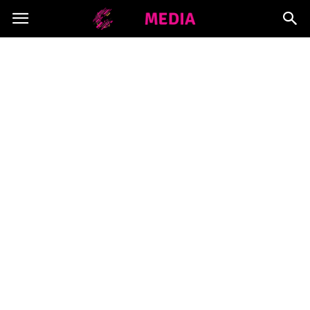
Copymedia.pl