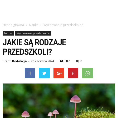
Strona główna
Nauka
Wychowanie przedszkolne
Nauka
Wychowanie przedszkolne
JAKIE SĄ RODZAJE
PRZEDSZKOLI?
Przez
Redakcja
-
20 czerwca 2024
387
0