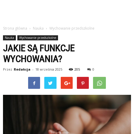
Strona główna
Nauka
Wychowanie przedszkolne
Nauka
Wychowanie przedszkolne
JAKIE SĄ FUNKCJE
WYCHOWANIA?
Przez
Redakcja
-
18 września 2025
205
0