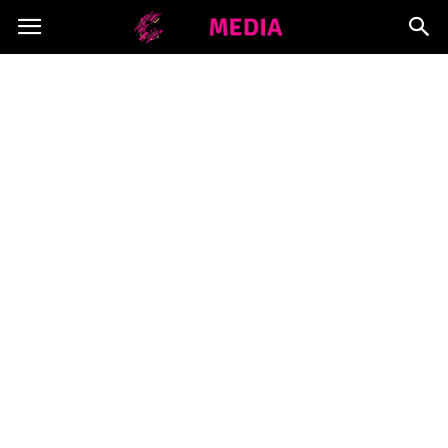
Copymedia.pl