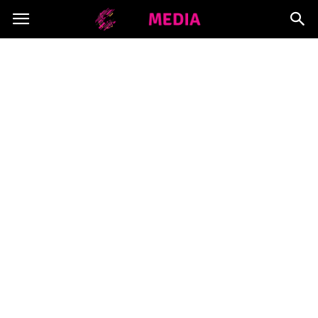
Copymedia.pl