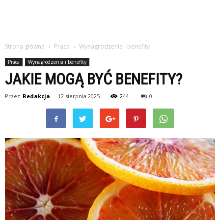
Strona główna
Praca
Wynagrodzenia i benefity
Praca
Wynagrodzenia i benefity
JAKIE MOGĄ BYĆ BENEFITY?
Przez
Redakcja
-
12 sierpnia 2025
244
0