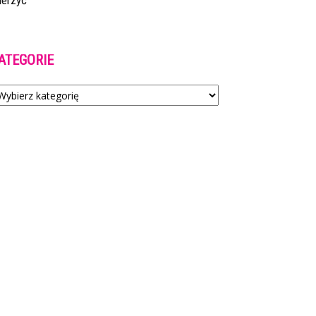
ierzyć
ATEGORIE
tegorie