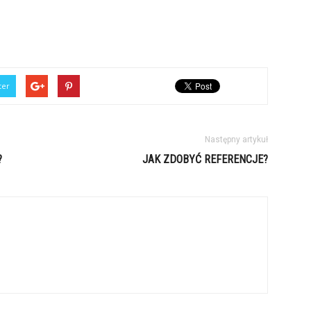
ter
Następny artykuł
?
JAK ZDOBYĆ REFERENCJE?