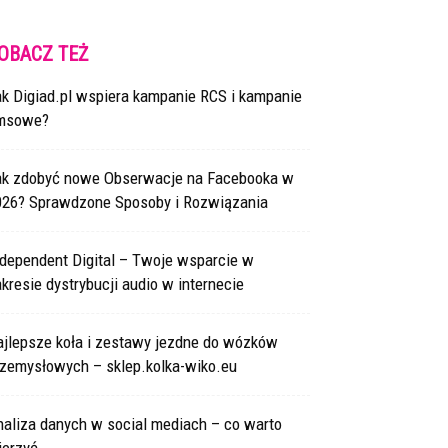
OBACZ TEŻ
ak Digiad.pl wspiera kampanie RCS i kampanie
msowe?
ak zdobyć nowe Obserwacje na Facebooka w
026? Sprawdzone Sposoby i Rozwiązania
ndependent Digital – Twoje wsparcie w
kresie dystrybucji audio w internecie
ajlepsze koła i zestawy jezdne do wózków
rzemysłowych – sklep.kolka-wiko.eu
naliza danych w social mediach – co warto