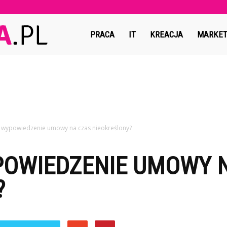
Copymedia.pl
PRACA
IT
KREACJA
MARKET
st wypowiedzenie umowy na czas nieokreślony?
YPOWIEDZENIE UMOWY 
?