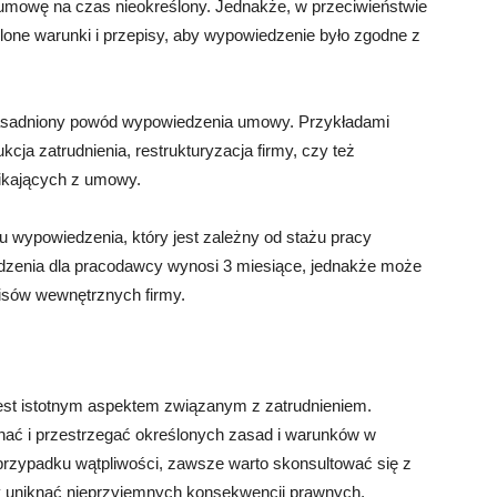
mowę na czas nieokreślony. Jednakże, w przeciwieństwie
lone warunki i przepisy, aby wypowiedzenie było zgodne z
asadniony powód wypowiedzenia umowy. Przykładami
ja zatrudnienia, restrukturyzacja firmy, czy też
ikających z umowy.
 wypowiedzenia, który jest zależny od stażu pracy
dzenia dla pracodawcy wynosi 3 miesiące, jednakże może
isów wewnętrznych firmy.
st istotnym aspektem związanym z zatrudnieniem.
nać i przestrzegać określonych zasad i warunków w
przypadku wątpliwości, zawsze warto skonsultować się z
by uniknąć nieprzyjemnych konsekwencji prawnych.