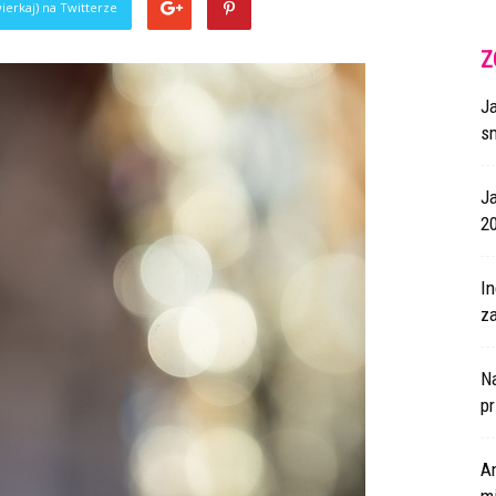
ierkaj) na Twitterze
Z
J
s
J
2
I
za
N
p
A