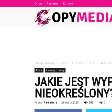
O nas
Reklama
Kontakt
Strona główna
Praca
Umowy o pracę
Jakie je
Praca
Umowy o pracę
JAKIE JEST W
NIEOKREŚLONY
Przez
Redakcja
-
25 maja 2025
265
0