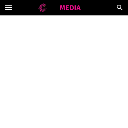
Copymedia.pl