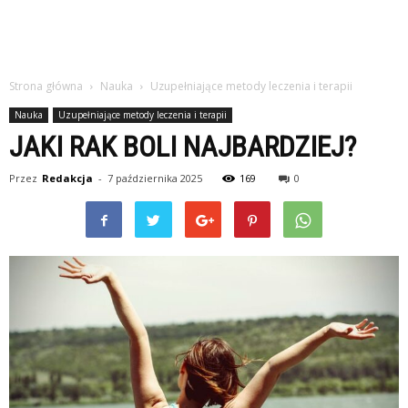
Strona główna
Nauka
Uzupełniające metody leczenia i terapii
Nauka
Uzupełniające metody leczenia i terapii
JAKI RAK BOLI NAJBARDZIEJ?
Przez
Redakcja
-
7 października 2025
169
0