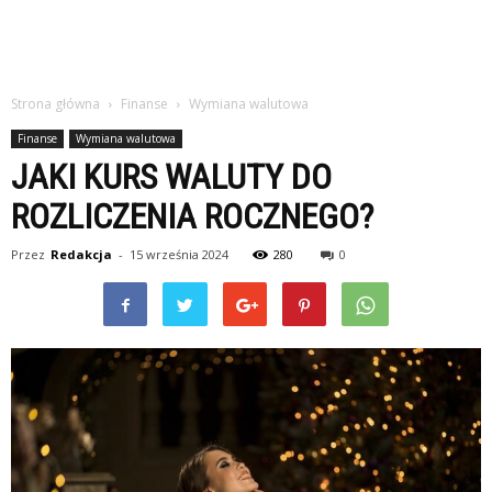
Strona główna
Finanse
Wymiana walutowa
Finanse
Wymiana walutowa
JAKI KURS WALUTY DO
ROZLICZENIA ROCZNEGO?
Przez
Redakcja
-
15 września 2024
280
0