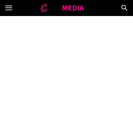
Copymedia.pl