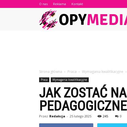
O nas
Reklama
Kontakt
Strona główna
Praca
Wymagania kwalifikacyjne
Praca
Wymagania kwalifikacyjne
JAK ZOSTAĆ N
PEDAGOGICZNE
Przez
Redakcja
-
25 lutego 2025
245
0