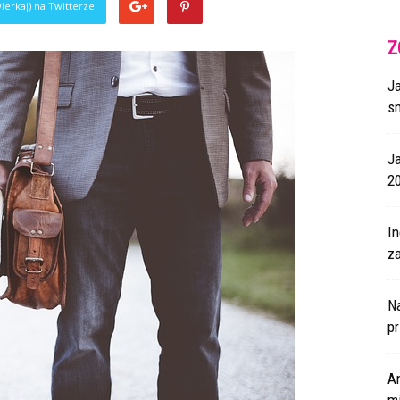
ierkaj) na Twitterze
Z
J
s
J
2
I
za
N
p
A