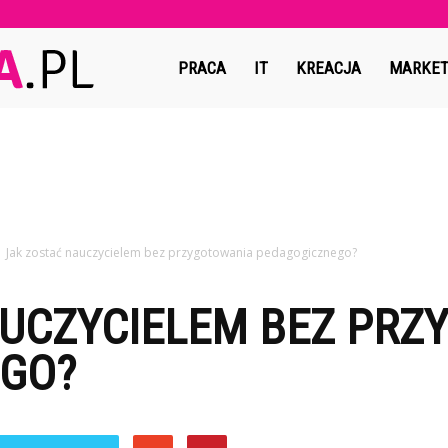
Copymedia.pl
PRACA
IT
KREACJA
MARKET
Jak zostać nauczycielem bez przygotowania pedagogicznego?
AUCZYCIELEM BEZ PRZ
GO?