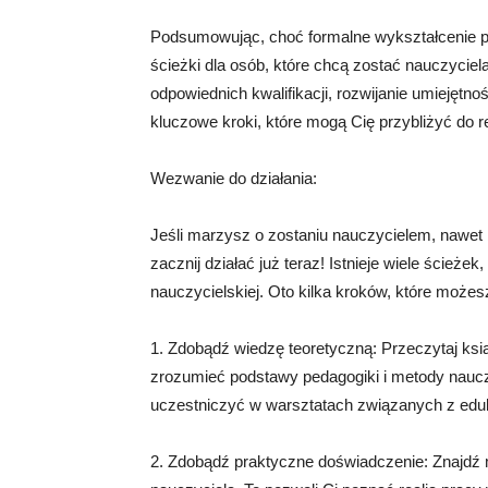
Podsumowując, choć formalne wykształcenie pe
ścieżki dla osób, które chcą zostać nauczyci
odpowiednich kwalifikacji, rozwijanie umiejętnoś
kluczowe kroki, które mogą Cię przybliżyć do re
Wezwanie do działania:
Jeśli marzysz o zostaniu nauczycielem, nawet 
zacznij działać już teraz! Istnieje wiele ścieże
nauczycielskiej. Oto kilka kroków, które możes
1. Zdobądź wiedzę teoretyczną: Przeczytaj ksią
zrozumieć podstawy pedagogiki i metody naucza
uczestniczyć w warsztatach związanych z edu
2. Zdobądź praktyczne doświadczenie: Znajdź m