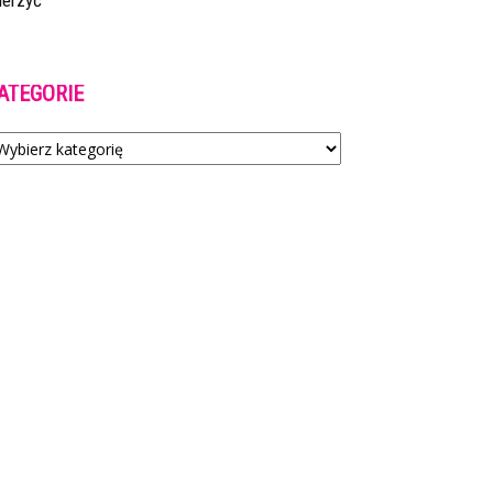
ierzyć
ATEGORIE
tegorie