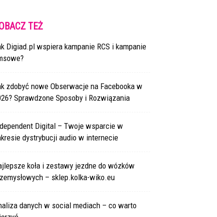
OBACZ TEŻ
ak Digiad.pl wspiera kampanie RCS i kampanie
msowe?
ak zdobyć nowe Obserwacje na Facebooka w
026? Sprawdzone Sposoby i Rozwiązania
ndependent Digital – Twoje wsparcie w
kresie dystrybucji audio w internecie
ajlepsze koła i zestawy jezdne do wózków
rzemysłowych – sklep.kolka-wiko.eu
naliza danych w social mediach – co warto