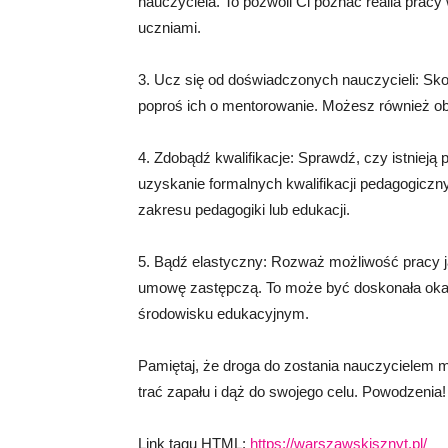
nauczyciela. To pozwoli Ci poznać realia prac
uczniami.
3. Ucz się od doświadczonych nauczycieli: Skon
poproś ich o mentorowanie. Możesz również obs
4. Zdobądź kwalifikacje: Sprawdź, czy istnieją
uzyskanie formalnych kwalifikacji pedagogic
zakresu pedagogiki lub edukacji.
5. Bądź elastyczny: Rozważ możliwość pracy ja
umowę zastępczą. To może być doskonała okaz
środowisku edukacyjnym.
Pamiętaj, że droga do zostania nauczycielem 
trać zapału i dąż do swojego celu. Powodzenia!
Link tagu HTML:
https://warszawskisznyt.pl/