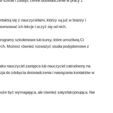
y w szkole i zdobyć cenne doświadczenie w pracy z
taktuj się z nauczycielami, którzy są już w branży i
erwować ich lekcje i uczyć się od nich.
 programy szkoleniowe lub kursy, które umożliwią Ci
znych. Możesz również rozważyć studia podyplomowe z
ko nauczyciel zastępca lub nauczyciel zatrudniony na
ja do zdobycia doświadczenia i nawiązania kontaktów w
może być wymagająca, ale również satysfakcjonująca. Nie