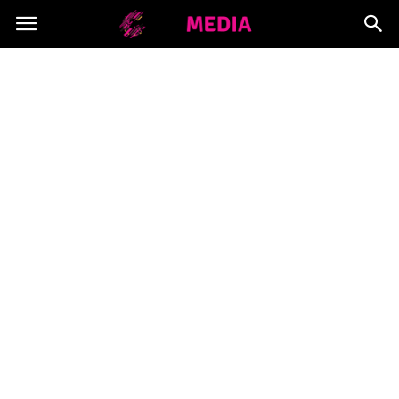
Copymedia.pl