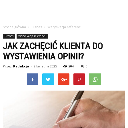
Strona główna
Biznes
Weryfikacja referencji
Biznes
Weryfikacja referencji
JAK ZACHĘCIĆ KLIENTA DO
WYSTAWIENIA OPINII?
Przez
Redakcja
-
2 kwietnia 2025
204
0