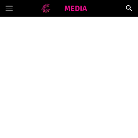
Copymedia.pl