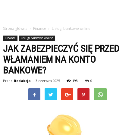
Strona główna
Finanse
Usługi bankowe online
Finanse
Usługi bankowe online
JAK ZABEZPIECZYĆ SIĘ PRZED
WŁAMANIEM NA KONTO
BANKOWE?
Przez
Redakcja
-
3 czerwca 2025
198
0