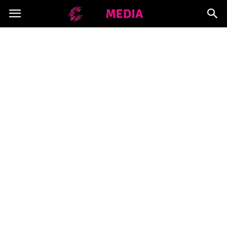
Copymedia.pl