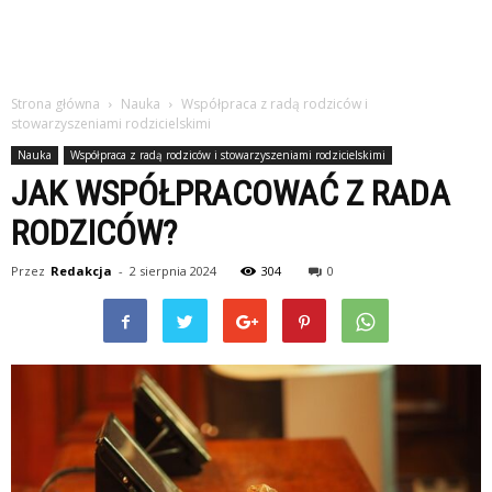
Strona główna
Nauka
Współpraca z radą rodziców i
stowarzyszeniami rodzicielskimi
Nauka
Współpraca z radą rodziców i stowarzyszeniami rodzicielskimi
JAK WSPÓŁPRACOWAĆ Z RADA
RODZICÓW?
Przez
Redakcja
-
2 sierpnia 2024
304
0