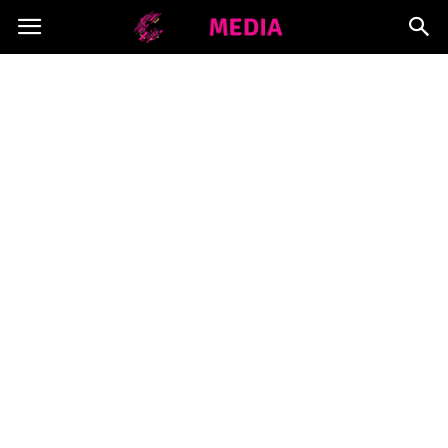
Copymedia.pl