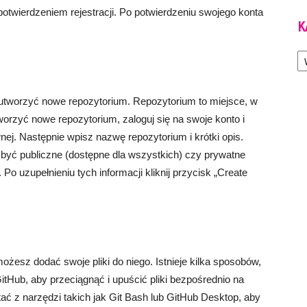
otwierdzeniem rejestracji. Po potwierdzeniu swojego konta
K
Ka
utworzyć nowe repozytorium. Repozytorium to miejsce, w
worzyć nowe repozytorium, zaloguj się na swoje konto i
wnej. Następnie wpisz nazwę repozytorium i krótki opis.
yć publiczne (dostępne dla wszystkich) czy prywatne
Po uzupełnieniu tych informacji kliknij przycisk „Create
żesz dodać swoje pliki do niego. Istnieje kilka sposobów,
itHub, aby przeciągnąć i upuścić pliki bezpośrednio na
ać z narzędzi takich jak Git Bash lub GitHub Desktop, aby