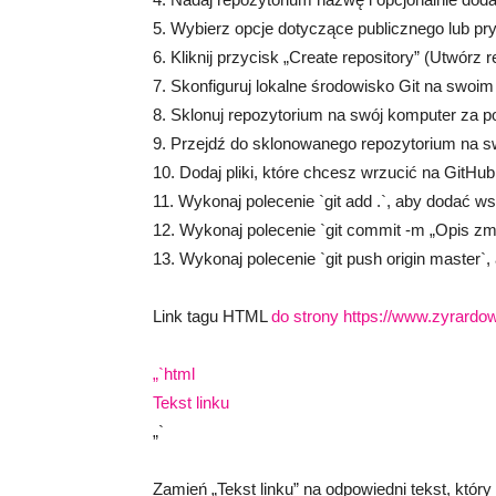
5. Wybierz opcje dotyczące publicznego lub pr
6. Kliknij przycisk „Create repository” (Utwórz 
7. Skonfiguruj lokalne środowisko Git na swoim 
8. Sklonuj repozytorium na swój komputer za po
9. Przejdź do sklonowanego repozytorium na 
10. Dodaj pliki, które chcesz wrzucić na GitHub
11. Wykonaj polecenie `git add .`, aby dodać ws
12. Wykonaj polecenie `git commit -m „Opis zmi
13. Wykonaj polecenie `git push origin master`
Link tagu HTML
do strony https://www.zyrardo
„`html
Tekst linku
„`
Zamień „Tekst linku” na odpowiedni tekst, który