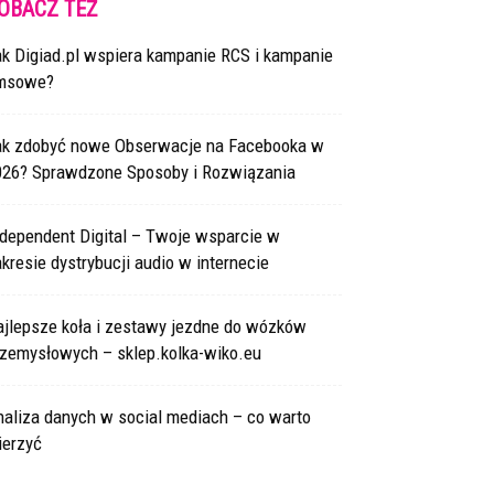
OBACZ TEŻ
ak Digiad.pl wspiera kampanie RCS i kampanie
msowe?
ak zdobyć nowe Obserwacje na Facebooka w
026? Sprawdzone Sposoby i Rozwiązania
ndependent Digital – Twoje wsparcie w
kresie dystrybucji audio w internecie
ajlepsze koła i zestawy jezdne do wózków
rzemysłowych – sklep.kolka-wiko.eu
naliza danych w social mediach – co warto
ierzyć