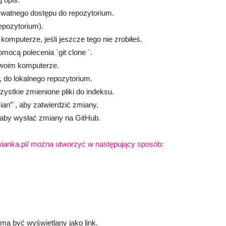
ywatnego dostępu do repozytorium.
repozytorium).
komputerze, jeśli jeszcze tego nie zrobiłeś.
mocą polecenia `git clone `.
swoim komputerze.
, do lokalnego repozytorium.
zystkie zmienione pliki do indeksu.
an”`, aby zatwierdzić zmiany.
, aby wysłać zmiany na GitHub.
wianka.pl/ można utworzyć w następujący sposób:
 ma być wyświetlany jako link.