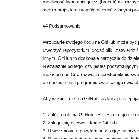
możliwość tworzenia gałęzi (branch) dla różnyc
swoim projektem i współpracować z innymi pro
## Podsumowanie
Wrzucanie swojego kodu na GitHub może być pr
utworzyć repozytorium, dodać pliki, zatwierdzi
innym. GitHub to doskonałe narzędzie do dziel
Niezależnie od tego, czy jesteś początkujący
może pomóc Ci w rozwoju i udoskonalaniu swoic
do społeczności programistów z całego świata!
Aby wrzucić coś na GitHub, wykonaj następując
1. Załóż konto na GitHub, jeśli jeszcze go nie 
2. Zaloguj się na swoje konto GitHub.
3. Utwórz nowe repozytorium, klikając na przy
4. Nadaj repozytorium nazwę i opcjonalnie dodaj