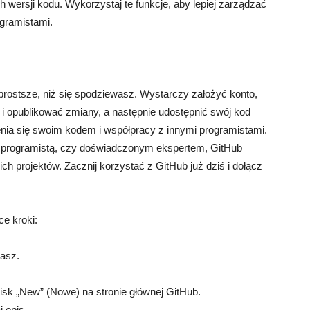
h wersji kodu. Wykorzystaj te funkcje, aby lepiej zarządzać
gramistami.
ostsze, niż się spodziewasz. Wystarczy założyć konto,
ć i opublikować zmiany, a następnie udostępnić swój kod
enia się swoim kodem i współpracy z innymi programistami.
m programistą, czy doświadczonym ekspertem, GitHub
h projektów. Zacznij korzystać z GitHub już dziś i dołącz
e kroki:
masz.
cisk „New” (Nowe) na stronie głównej GitHub.
 opis.