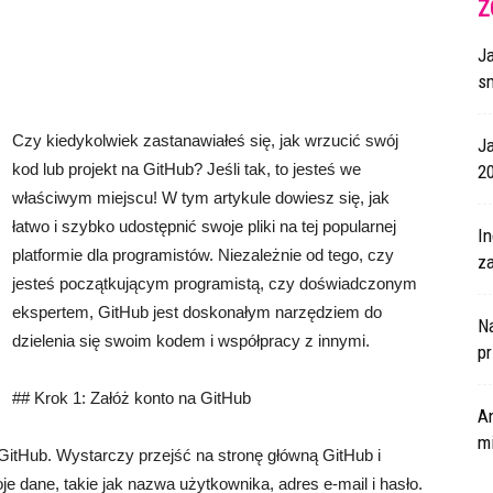
Z
J
s
Czy kiedykolwiek zastanawiałeś się, jak wrzucić swój
J
kod lub projekt na GitHub? Jeśli tak, to jesteś we
2
właściwym miejscu! W tym artykule dowiesz się, jak
łatwo i szybko udostępnić swoje pliki na tej popularnej
I
platformie dla programistów. Niezależnie od tego, czy
za
jesteś początkującym programistą, czy doświadczonym
ekspertem, GitHub jest doskonałym narzędziem do
N
dzielenia się swoim kodem i współpracy z innymi.
p
## Krok 1: Załóż konto na GitHub
A
m
itHub. Wystarczy przejść na stronę główną GitHub i
je dane, takie jak nazwa użytkownika, adres e-mail i hasło.