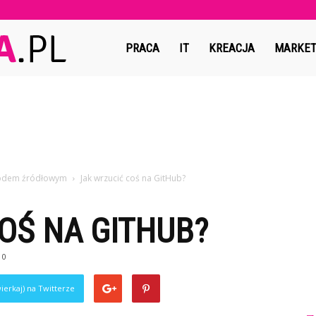
Copymedia.pl
PRACA
IT
KREACJA
MARKET
kodem źródłowym
Jak wrzucić coś na GitHub?
OŚ NA GITHUB?
0
ierkaj) na Twitterze