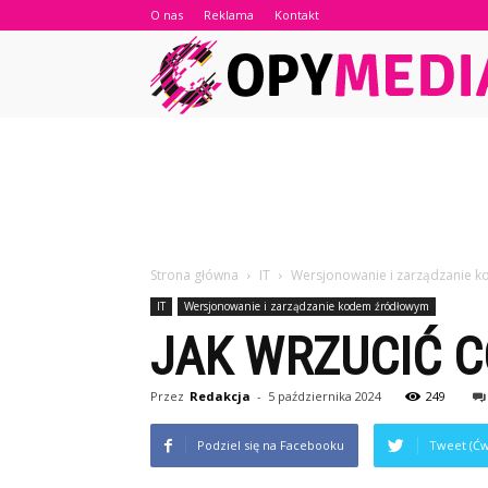
O nas
Reklama
Kontakt
Strona główna
IT
Wersjonowanie i zarządzanie 
IT
Wersjonowanie i zarządzanie kodem źródłowym
JAK WRZUCIĆ C
Przez
Redakcja
-
5 października 2024
249
Podziel się na Facebooku
Tweet (Ćw