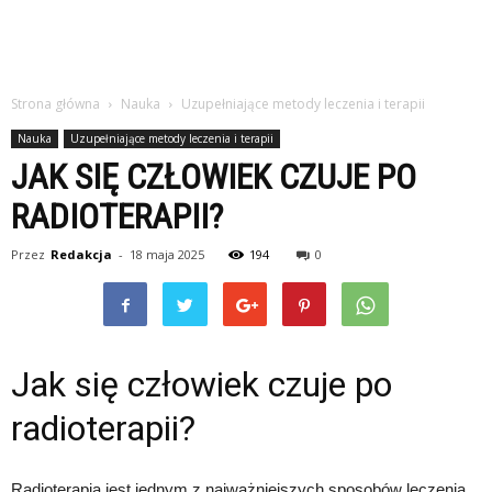
Strona główna
Nauka
Uzupełniające metody leczenia i terapii
Nauka
Uzupełniające metody leczenia i terapii
JAK SIĘ CZŁOWIEK CZUJE PO
RADIOTERAPII?
Przez
Redakcja
-
18 maja 2025
194
0
Jak się człowiek czuje po
radioterapii?
Radioterapia jest jednym z najważniejszych sposobów leczenia