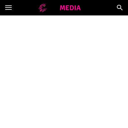
Copymedia.pl