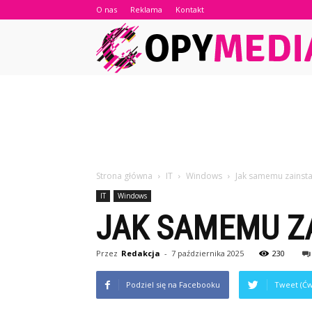
O nas
Reklama
Kontakt
Strona główna
IT
Windows
Jak samemu zainst
IT
Windows
JAK SAMEMU Z
Przez
Redakcja
-
7 października 2025
230
Podziel się na Facebooku
Tweet (Ćw