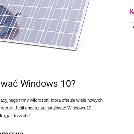
K
Ka
ować Windows 10?
yjnego firmy Microsoft, która oferuje wiele nowych
h wersji. Jeśli chcesz zainstalować Windows 10
u, jak to zrobić.