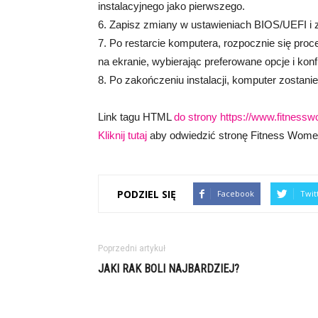
instalacyjnego jako pierwszego.
6. Zapisz zmiany w ustawieniach BIOS/UEFI i z
7. Po restarcie komputera, rozpocznie się proc
na ekranie, wybierając preferowane opcje i kon
8. Po zakończeniu instalacji, komputer zosta
Link tagu HTML
do strony https://www.fitnessw
Kliknij tutaj
aby odwiedzić stronę Fitness Wome
PODZIEL SIĘ
Facebook
Twit
Poprzedni artykuł
JAKI RAK BOLI NAJBARDZIEJ?