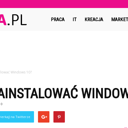
Copymedia.pl
PRACA
IT
KREACJA
MARKET
alować Windows 10?
AINSTALOWAĆ WINDOW
0
ierkaj) na Twitterze