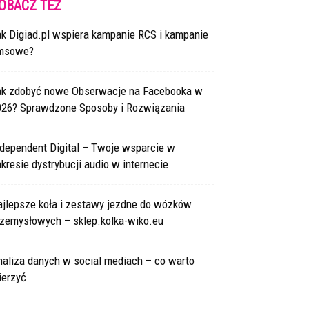
OBACZ TEŻ
ak Digiad.pl wspiera kampanie RCS i kampanie
msowe?
ak zdobyć nowe Obserwacje na Facebooka w
026? Sprawdzone Sposoby i Rozwiązania
ndependent Digital – Twoje wsparcie w
kresie dystrybucji audio w internecie
ajlepsze koła i zestawy jezdne do wózków
rzemysłowych – sklep.kolka-wiko.eu
naliza danych w social mediach – co warto
ierzyć