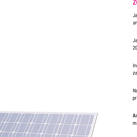
Z
J
s
J
2
I
za
N
p
A
m