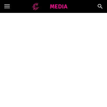
Copymedia.pl