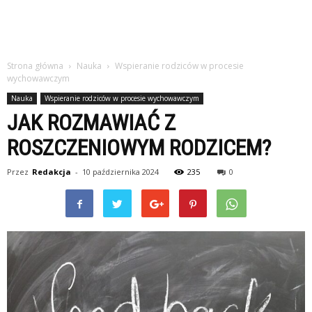
Strona główna
Nauka
Wspieranie rodziców w procesie
wychowawczym
Nauka
Wspieranie rodziców w procesie wychowawczym
JAK ROZMAWIAĆ Z
ROSZCZENIOWYM RODZICEM?
Przez
Redakcja
-
10 października 2024
235
0