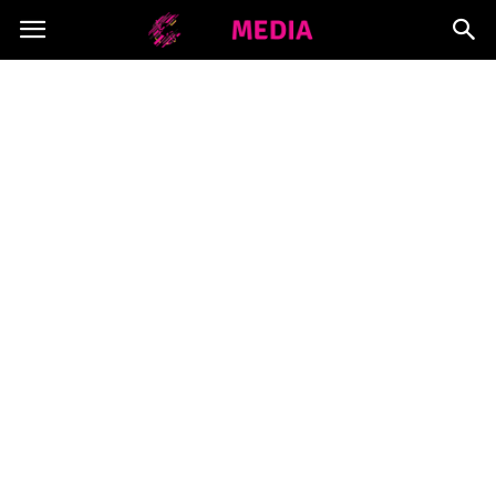
Copymedia.pl