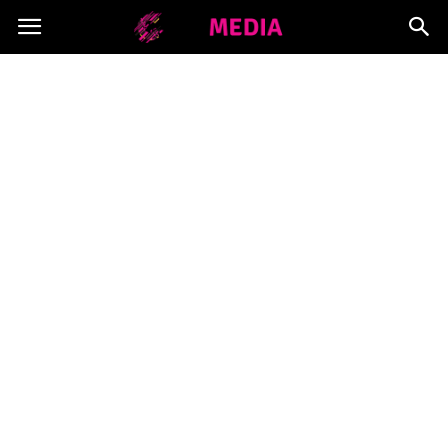
Copymedia.pl