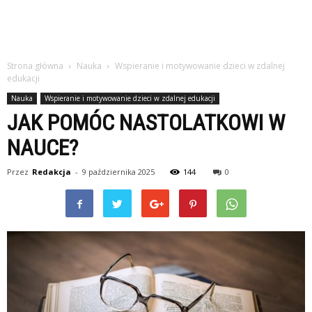
Strona główna
Nauka
Wspieranie i motywowanie dzieci w zdalnej
edukacji
Nauka
Wspieranie i motywowanie dzieci w zdalnej edukacji
JAK POMÓC NASTOLATKOWI W
NAUCE?
Przez
Redakcja
-
9 października 2025
144
0