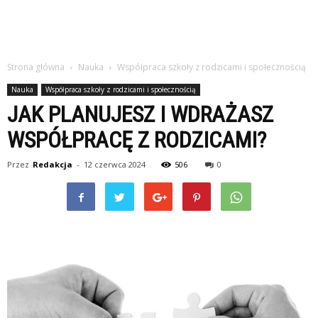
Strona główna
Nauka
Współpraca szkoły z rodzicami i społecznością
Nauka
Współpraca szkoły z rodzicami i społecznością
JAK PLANUJESZ I WDRAŻASZ
WSPÓŁPRACĘ Z RODZICAMI?
Przez
Redakcja
-
12 czerwca 2024
506
0