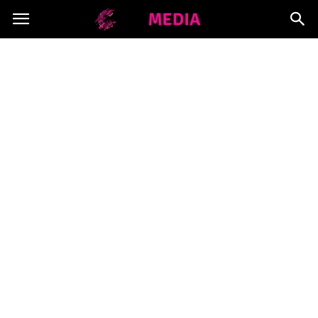
Copymedia.pl