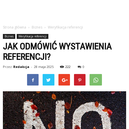
Strona główna
Biznes
Weryfikacja referencji
Biznes
Weryfikacja referencji
JAK ODMÓWIĆ WYSTAWIENIA
REFERENCJI?
Przez
Redakcja
-
28 maja 2025
222
0