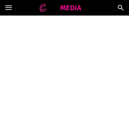
Copymedia.pl