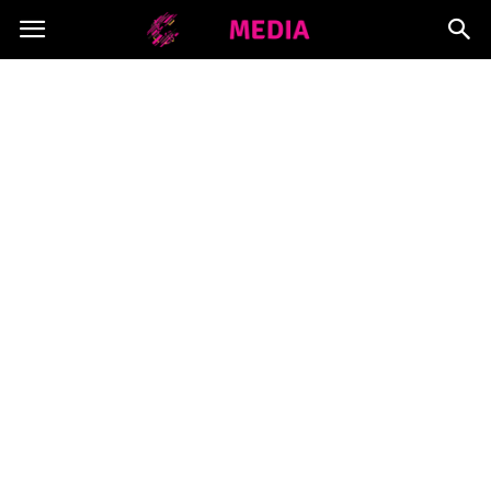
Copymedia.pl