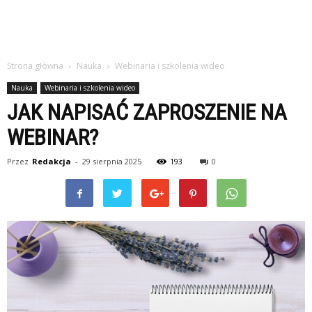
Strona główna
Nauka
Webinaria i szkolenia wideo
Nauka
Webinaria i szkolenia wideo
JAK NAPISAĆ ZAPROSZENIE NA
WEBINAR?
Przez
Redakcja
-
29 sierpnia 2025
193
0