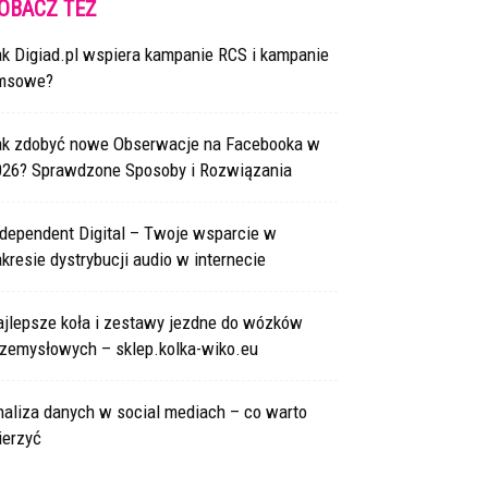
OBACZ TEŻ
ak Digiad.pl wspiera kampanie RCS i kampanie
msowe?
ak zdobyć nowe Obserwacje na Facebooka w
026? Sprawdzone Sposoby i Rozwiązania
ndependent Digital – Twoje wsparcie w
kresie dystrybucji audio w internecie
ajlepsze koła i zestawy jezdne do wózków
rzemysłowych – sklep.kolka-wiko.eu
naliza danych w social mediach – co warto
ierzyć