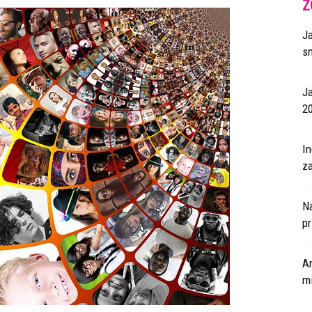
Z
J
s
J
2
I
za
N
p
A
m