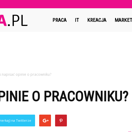
Copymedia.pl
PRACA
IT
KREACJA
MARKET
k napisać opinie o pracowniku?
PINIE O PRACOWNIKU?
ierkaj) na Twitterze