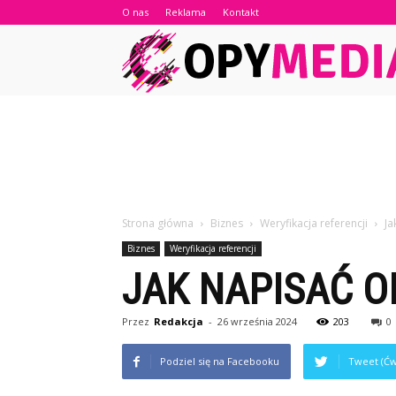
O nas
Reklama
Kontakt
Strona główna
Biznes
Weryfikacja referencji
Ja
Biznes
Weryfikacja referencji
JAK NAPISAĆ O
Przez
Redakcja
-
26 września 2024
203
0
Podziel się na Facebooku
Tweet (Ćw