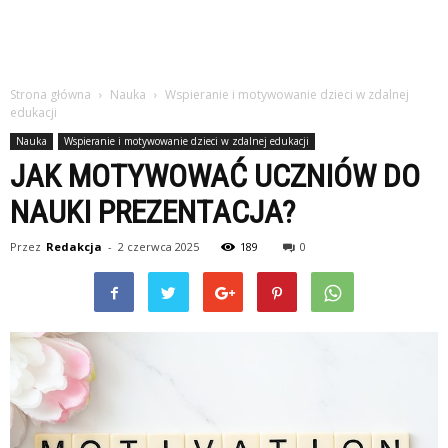
Strona główna
Nauka
Wspieranie i motywowanie dzieci w zdalnej
edukacji
Nauka
Wspieranie i motywowanie dzieci w zdalnej edukacji
JAK MOTYWOWAĆ UCZNIÓW DO
NAUKI PREZENTACJA?
Przez
Redakcja
-
2 czerwca 2025
189
0