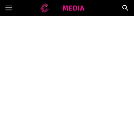
Copymedia.pl