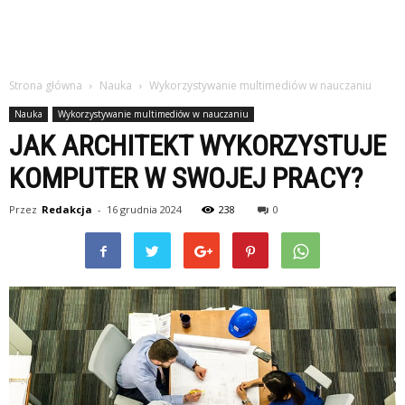
Strona główna
Nauka
Wykorzystywanie multimediów w nauczaniu
Nauka
Wykorzystywanie multimediów w nauczaniu
JAK ARCHITEKT WYKORZYSTUJE
KOMPUTER W SWOJEJ PRACY?
Przez
Redakcja
-
16 grudnia 2024
238
0