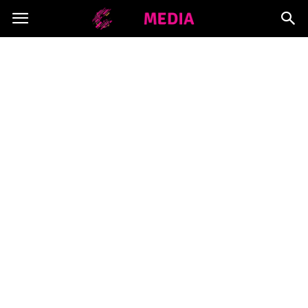
Copymedia.pl