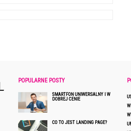
POPULARNE POSTY
P
SMARTFON UNIWERSALNY I W
U
DOBREJ CENIE
W
W
CO TO JEST LANDING PAGE?
U