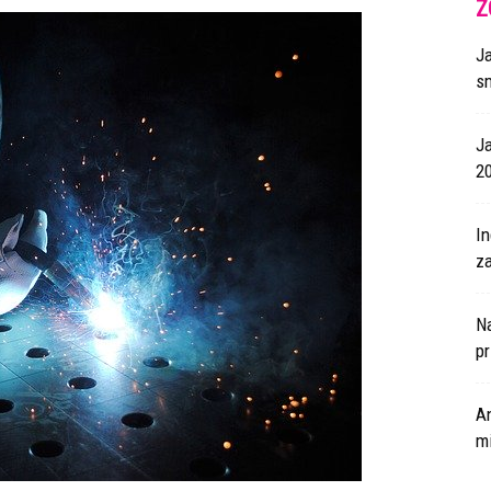
Z
J
s
J
2
I
za
N
p
A
m