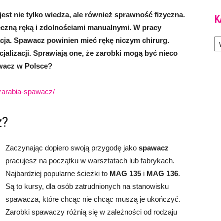
st nie tylko wiedza, ale również sprawność fizyczna.
K
ęczną ręką i zdolnościami manualnymi. W pracy
Ka
cja. Spawacz powinien mieć rękę niczym chirurg.
cjalizacji. Sprawiają one, że zarobki mogą być nieco
awacz w Polsce?
e-zarabia-spawacz/
z?
Zaczynając dopiero swoją przygodę jako
spawacz
pracujesz na początku w warsztatach lub fabrykach.
Najbardziej popularne ścieżki to
MAG 135
i
MAG 136
.
Są to kursy, dla osób zatrudnionych na stanowisku
spawacza, które chcąc nie chcąc muszą je ukończyć.
Zarobki spawaczy różnią się w zależności od rodzaju