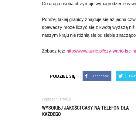
Co druga osoba otrzymuje wynagrodzenie w w
Poniżej takiej granicy znajduje się aż jedna c
spawaczy może liczyć się z kwotą wyższą niż
naszym kraju nie różnią się od siebie znacząco
Zobacz też:
http://www.auric.pl/czy-warto-isc-n
PODZIEL SIĘ
Facebook
Twit
Poprzedni artykuł
WYSOKIEJ JAKOŚCI CASY NA TELEFON DLA
KAŻDEGO