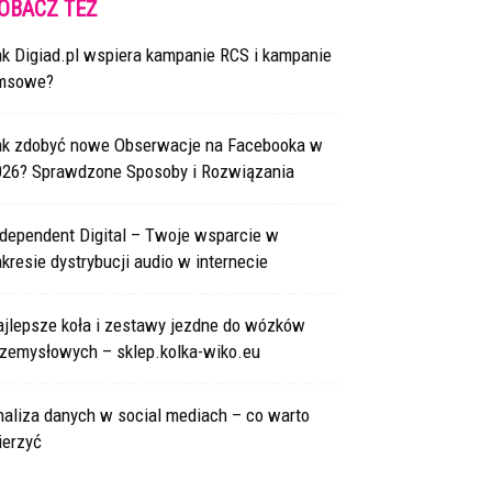
OBACZ TEŻ
ak Digiad.pl wspiera kampanie RCS i kampanie
msowe?
ak zdobyć nowe Obserwacje na Facebooka w
026? Sprawdzone Sposoby i Rozwiązania
ndependent Digital – Twoje wsparcie w
kresie dystrybucji audio w internecie
ajlepsze koła i zestawy jezdne do wózków
rzemysłowych – sklep.kolka-wiko.eu
naliza danych w social mediach – co warto
ierzyć