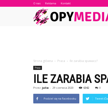
O nas
Reklama
Kontakt
Strona główna
Praca
Ile zarabia spawacz?
Praca
ILE ZARABIA S
Przez
julia
-
29 czerwca 2020
6342
0
Podziel się na Facebooku
Tweet (Ćw