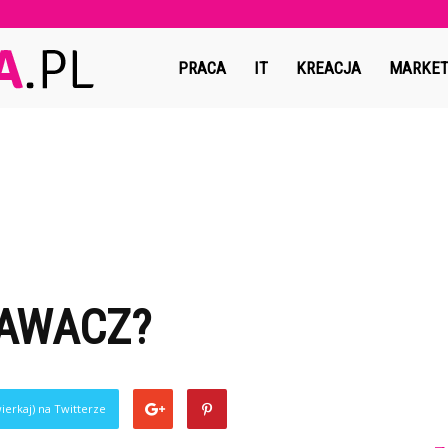
Copymedia.pl
PRACA
IT
KREACJA
MARKET
PAWACZ?
ierkaj) na Twitterze