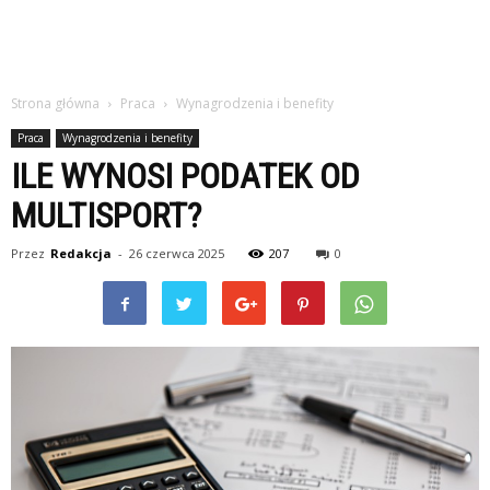
Strona główna
Praca
Wynagrodzenia i benefity
Praca
Wynagrodzenia i benefity
ILE WYNOSI PODATEK OD
MULTISPORT?
Przez
Redakcja
-
26 czerwca 2025
207
0