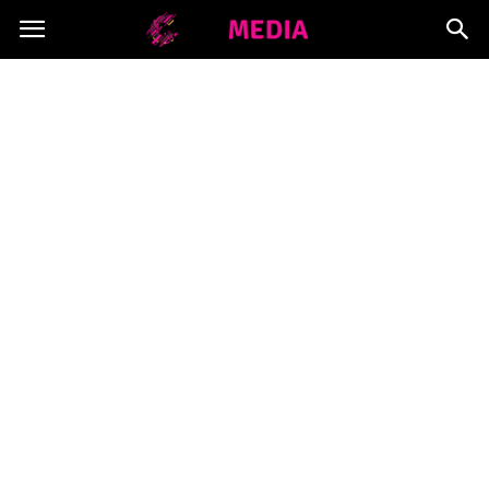
Copymedia.pl