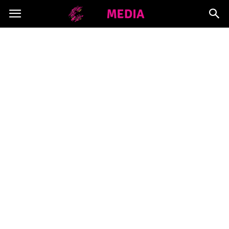
Copymedia.pl