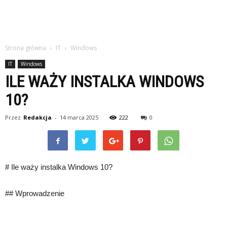
Strona główna
IT
Windows
IT
Windows
ILE WAŻY INSTALKA WINDOWS
10?
Przez
Redakcja
-
14 marca 2025
222
0
# Ile waży instalka Windows 10?
## Wprowadzenie