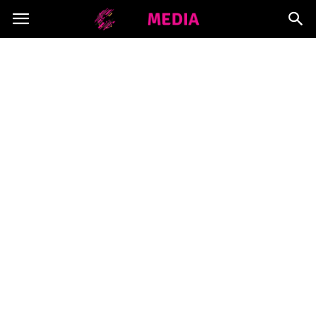
Copymedia.pl