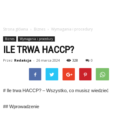
Strona główna
Biznes
Wymagania i procedury
Biznes
Wymagania i procedury
ILE TRWA HACCP?
Przez
Redakcja
-
26 marca 2024
328
0
# Ile trwa HACCP? – Wszystko, co musisz wiedzieć
## Wprowadzenie